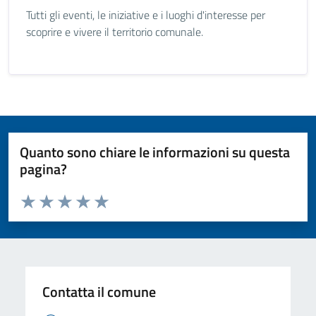
Tutti gli eventi, le iniziative e i luoghi d'interesse per
scoprire e vivere il territorio comunale.
Quanto sono chiare le informazioni su questa
pagina?
Valuta da 1 a 5 stelle la pagina
Valuta 1 stelle su 5
Valuta 2 stelle su 5
Valuta 3 stelle su 5
Valuta 4 stelle su 5
Valuta 5 stelle su 5
Contatta il comune