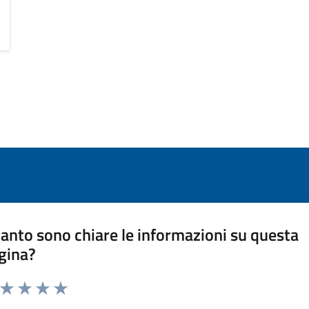
anto sono chiare le informazioni su questa
gina?
a da 1 a 5 stelle la pagina
ta 1 stelle su 5
Valuta 2 stelle su 5
Valuta 3 stelle su 5
Valuta 4 stelle su 5
Valuta 5 stelle su 5