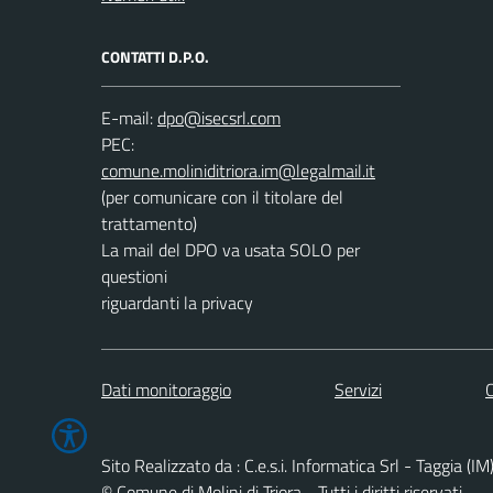
CONTATTI D.P.O.
E-mail:
PEC:
(per comunicare con il titolare del
trattamento)
La mail del DPO va usata SOLO per
questioni
riguardanti la privacy
Dati monitoraggio
Servizi
C
Sito Realizzato da : C.e.s.i. Informatica Srl - Taggia (IM
© Comune di Molini di Triora - Tutti i diritti riservati