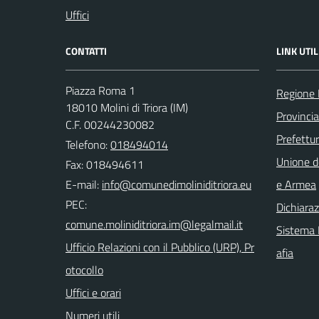
Uffici
CONTATTI
LINK UTIL
Piazza Roma 1
Regione 
18010 Molini di Triora (IM)
Provincia
C.F. 00244230082
Prefettur
Telefono:
018494014
Unione d
Fax: 018494611
E-mail:
e Armea
PEC:
Dichiaraz
Sistema I
Ufficio Relazioni con il Pubblico (URP), Pr
afia
otocollo
Uffici e orari
Numeri utili