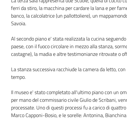
La terza sala rappresenta due Scuole, quella di cucito c
ferri da stiro, la macchina per cardare la lana e per far
banco, la calcolatrice (un pallottoliere), un mappamondo 
Savoia.
Al secondo piano e' stata realizzata la cucina seguendo l
paese, con il fuoco circolare in mezzo alla stanza, sormo
castagne), la madia e altre testimonianze ritrovate o of
La stanza successiva racchiude la camera da letto, con la
tempo.
Il museo e' stato completato all'ultimo piano con un o
per mano del commissario civile Giulio de Scribani, venn
processate. Uno di questi processi fu a carico di quattro
Marco Capponi-Bosio, e le sorelle: Antonina, Bianchina e 