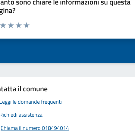
anto sono chiare le informazioni su questa
gina?
a da 1 a 5 stelle la pagina
ta 1 stelle su 5
Valuta 2 stelle su 5
Valuta 3 stelle su 5
Valuta 4 stelle su 5
Valuta 5 stelle su 5
tatta il comune
Leggi le domande frequenti
Richiedi assistenza
Chiama il numero 018494014