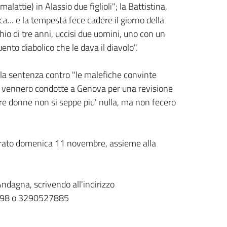
attie) in Alassio due figlioli"; la Battistina,
... e la tempesta fece cadere il giorno della
hio di tre anni, uccisi due uomini, uno con un
ento diabolico che le dava il diavolo".
a la sentenza contro "le malefiche convinte
e vennero condotte a Genova per una revisione
re donne non si seppe piu' nulla, ma non fecero
ugurato domenica 11 novembre, assieme alla
 Andagna, scrivendo all'indirizzo
698 o 3290527885