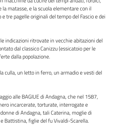
on macchine da cucire dei tempi andati, forbici,
ne la matasse, e la scuola elementare con il
e tre pagelle originali del tempo del Fascio e dei
e indicazioni ritrovate in vecchie abitazioni del
ntato dal classico Canizzu (essicatoio per le
ferte dalla popolazione.
 culla, un letto in ferro, un armadio e vesti del
maggio alle BAGIUE di Andagna, che nel 1587,
ero incarcerate, torturate, interrogate e
 donne di Andagna, tali Caterina, moglie di
Battistina, figlie del fu Vivaldi-Scarella.