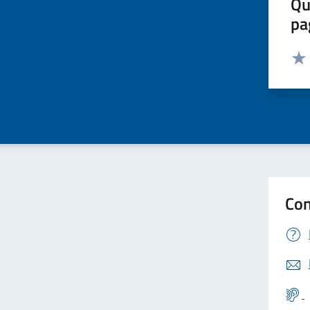
Qu
pa
Valut
Valu
Con