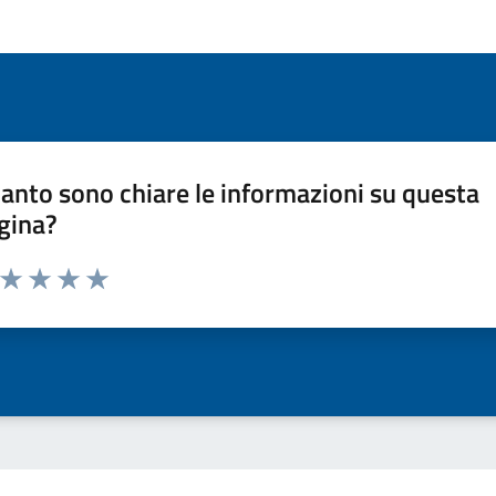
anto sono chiare le informazioni su questa
gina?
a da 1 a 5 stelle la pagina
ta 1 stelle su 5
Valuta 2 stelle su 5
Valuta 3 stelle su 5
Valuta 4 stelle su 5
Valuta 5 stelle su 5