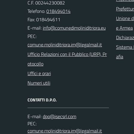
C.F. 00244230082
Prefettur
Telefono:
018494014
Unione d
Fax: 018494611
E-mail:
e Armea
PEC:
Dichiaraz
Sistema I
Ufficio Relazioni con il Pubblico (URP), Pr
afia
otocollo
Uffici e orari
Numeri utili
CONTATTI D.P.O.
E-mail:
PEC: