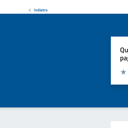
Indietro
Qu
pa
Valut
Valu