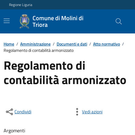
Regione Liguria
Comune di Molini di
Triora
Home
/
Amministrazione
/
Documenti e dati
/
Atto normativo
/
Regolamento di contabilità armonizzato
Regolamento di
contabilità armonizzato
Condividi
Vedi azioni
Argomenti