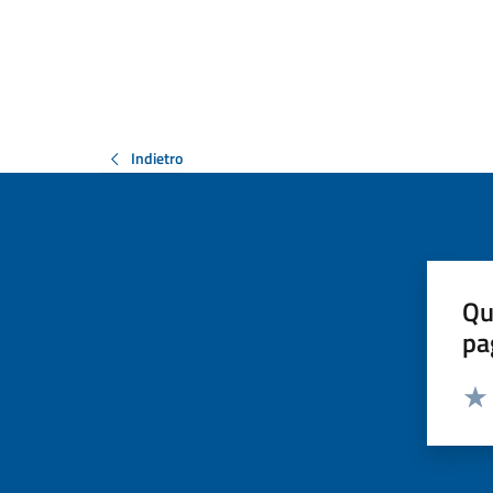
Indietro
Qu
pa
Valut
Valu