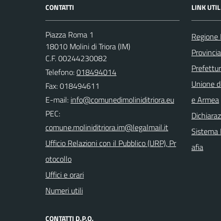
CONTATTI
LINK UTIL
Piazza Roma 1
Regione 
18010 Molini di Triora (IM)
Provincia
C.F. 00244230082
Prefettur
Telefono:
018494014
Unione d
Fax: 018494611
E-mail:
e Armea
PEC:
Dichiaraz
Sistema I
Ufficio Relazioni con il Pubblico (URP), Pr
afia
otocollo
Uffici e orari
Numeri utili
CONTATTI D.P.O.