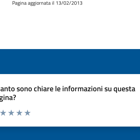
Pagina aggiornata il 13/02/2013
anto sono chiare le informazioni su questa
gina?
a da 1 a 5 stelle la pagina
ta 1 stelle su 5
Valuta 2 stelle su 5
Valuta 3 stelle su 5
Valuta 4 stelle su 5
Valuta 5 stelle su 5