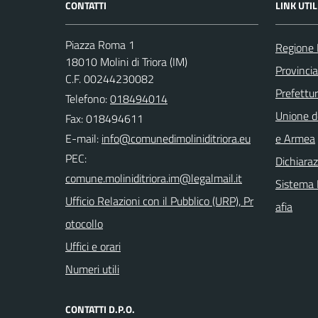
CONTATTI
LINK UTIL
Piazza Roma 1
Regione 
18010 Molini di Triora (IM)
Provincia
C.F. 00244230082
Prefettur
Telefono:
018494014
Unione d
Fax: 018494611
E-mail:
e Armea
PEC:
Dichiaraz
Sistema I
Ufficio Relazioni con il Pubblico (URP), Pr
afia
otocollo
Uffici e orari
Numeri utili
CONTATTI D.P.O.