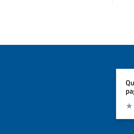
Qu
pa
Valut
Valu