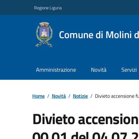
Regione Liguria
Comune di Molini d
Amministrazione
Novità
Servizi
Home
/
Novità
/
Notizie
/
Divieto accensione f
Divieto accension
00.01 del 04.07.