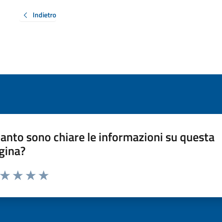
Indietro
anto sono chiare le informazioni su questa
gina?
a da 1 a 5 stelle la pagina
ta 1 stelle su 5
Valuta 2 stelle su 5
Valuta 3 stelle su 5
Valuta 4 stelle su 5
Valuta 5 stelle su 5