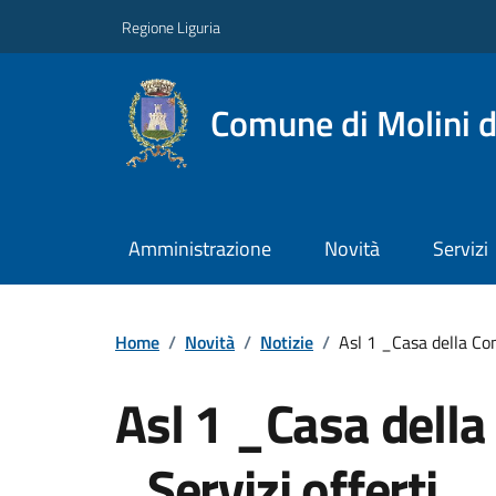
Regione Liguria
Comune di Molini d
Amministrazione
Novità
Servizi
Home
/
Novità
/
Notizie
/
Asl 1 _Casa della Com
Asl 1 _Casa della
_Servizi offerti