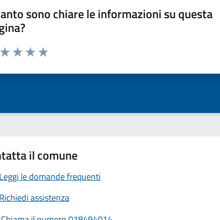
anto sono chiare le informazioni su questa
gina?
a da 1 a 5 stelle la pagina
ta 1 stelle su 5
Valuta 2 stelle su 5
Valuta 3 stelle su 5
Valuta 4 stelle su 5
Valuta 5 stelle su 5
tatta il comune
Leggi le domande frequenti
Richiedi assistenza
Chiama il numero 018494014