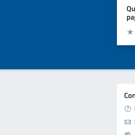
Qu
pa
Valut
Valu
Con