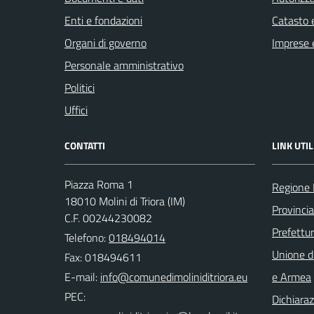
Enti e fondazioni
Catasto e
Organi di governo
Imprese 
Personale amministrativo
Politici
Uffici
CONTATTI
LINK UTIL
Piazza Roma 1
Regione 
18010 Molini di Triora (IM)
Provincia
C.F. 00244230082
Prefettur
Telefono:
018494014
Unione d
Fax: 018494611
E-mail:
e Armea
PEC:
Dichiaraz