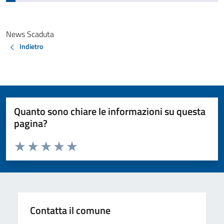
News Scaduta
Indietro
Quanto sono chiare le informazioni su questa
pagina?
Valuta da 1 a 5 stelle la pagina
Valuta 1 stelle su 5
Valuta 2 stelle su 5
Valuta 3 stelle su 5
Valuta 4 stelle su 5
Valuta 5 stelle su 5
Contatta il comune