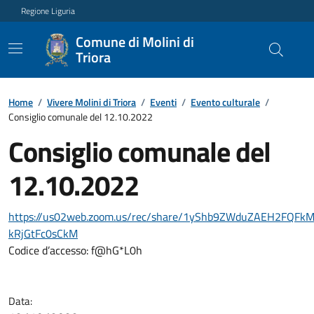
Regione Liguria
Comune di Molini di
Triora
Home
/
Vivere Molini di Triora
/
Eventi
/
Evento culturale
/
Consiglio comunale del 12.10.2022
Consiglio comunale del
12.10.2022
https://us02web.zoom.us/rec/share/1yShb9ZWduZAEH2FQF
kRjGtFc0sCkM
Codice d’accesso: f@hG*L0h
Data: