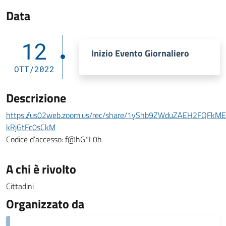
Data
12
Inizio Evento Giornaliero
OTT/2022
Descrizione
https://us02web.zoom.us/rec/share/1yShb9ZWduZAEH2FQFk
kRjGtFc0sCkM
Codice d’accesso: f@hG*L0h
A chi è rivolto
Cittadini
Organizzato da