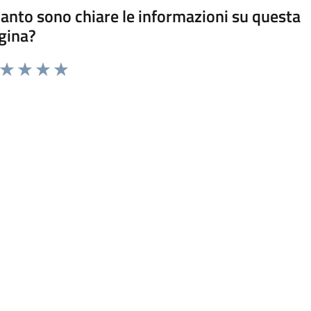
anto sono chiare le informazioni su questa
gina?
a da 1 a 5 stelle la pagina
ta 1 stelle su 5
Valuta 2 stelle su 5
Valuta 3 stelle su 5
Valuta 4 stelle su 5
Valuta 5 stelle su 5
tatta il comune
Leggi le domande frequenti
Richiedi assistenza
Chiama il numero 018494014