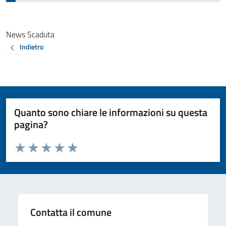
News Scaduta
Indietro
Quanto sono chiare le informazioni su questa
pagina?
Valuta da 1 a 5 stelle la pagina
Valuta 1 stelle su 5
Valuta 2 stelle su 5
Valuta 3 stelle su 5
Valuta 4 stelle su 5
Valuta 5 stelle su 5
Contatta il comune