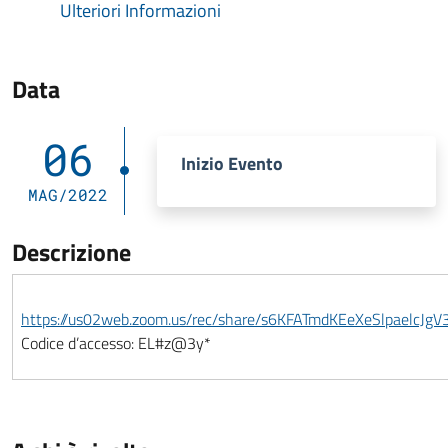
Ulteriori Informazioni
Data
06
Inizio Evento
MAG/2022
Descrizione
https://us02web.zoom.us/rec/share/s6KFATmdKEeXeSlpae
Codice d’accesso: EL#z@3y*