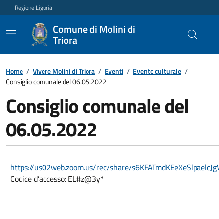
Regione Liguria
Comune di Molini di
Triora
Home
/
Vivere Molini di Triora
/
Eventi
/
Evento culturale
/
Consiglio comunale del 06.05.2022
Consiglio comunale del
06.05.2022
https://us02web.zoom.us/rec/share/s6KFATmdKEeXeSlpae
Codice d’accesso: EL#z@3y*