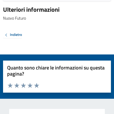
Ulteriori informazioni
Nuovo Futuro
Indietro
Quanto sono chiare le informazioni su questa
pagina?
Valuta da 1 a 5 stelle la pagina
Valuta 1 stelle su 5
Valuta 2 stelle su 5
Valuta 3 stelle su 5
Valuta 4 stelle su 5
Valuta 5 stelle su 5